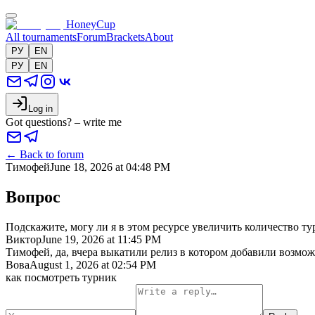
HoneyCup
All tournaments
Forum
Brackets
About
РУ
EN
РУ
EN
Log in
Got questions? – write me
←
Back to forum
Тимофей
June 18, 2026 at 04:48 PM
Вопрос
Подскажите, могу ли я в этом ресурсе увеличить количество т
Виктор
June 19, 2026 at 11:45 PM
Тимофей, да, вчера выкатили релиз в котором добавили возмож
Вова
August 1, 2026 at 02:54 PM
как посмотреть турник