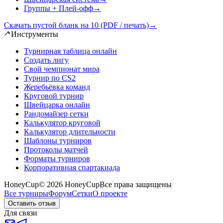
Группы + Плей-офф
→
Скачать пустой бланк на 10 (PDF / печать)
→
Инструменты
Турнирная таблица онлайн
Создать лигу
Свой чемпионат мира
Турнир по CS2
Жеребьёвка команд
Круговой турнир
Швейцарка онлайн
Рандомайзер сетки
Калькулятор круговой
Калькулятор длительности
Шаблоны турниров
Протоколы матчей
Форматы турниров
Корпоративная спартакиада
HoneyCup
© 2026 HoneyCup
Все права защищены
Все турниры
Форум
Сетки
О проекте
Оставить отзыв
Для связи