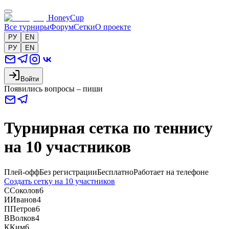
HoneyCup
Все турниры
Форум
Сетки
О проекте
РУ
EN
РУ
EN
Войти
Появились вопросы – пиши
Турнирная сетка по теннису
на 10 участников
Плей-офф
Без регистрации
Бесплатно
Работает на телефоне
Создать сетку на 10 участников
С
Соколов
6
И
Иванов
4
П
Петров
6
В
Волков
4
К
Ким
6