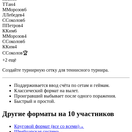
Т
Тан
4
М
Морозов
6
Л
Лебедев
4
С
Соколов
6
П
Петров
4
К
Ким
6
М
Морозов
4
С
Соколов
6
К
Ким
4
С
Соколов
🏆
+2 ещё
Создайте турнирную сетку для теннисного турнира
.
Поддерживается ввод счёта по сетам и геймам
.
Классический формат на вылет
.
Проигравший выбывает после одного поражения
.
Быстрый и простой
.
Другие форматы на 10 участников
Круговой формат (все со всеми)
→
Швейцарская система
→