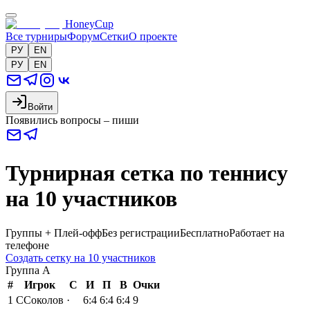
HoneyCup
Все турниры
Форум
Сетки
О проекте
РУ
EN
РУ
EN
Войти
Появились вопросы – пиши
Турнирная сетка по теннису
на 10 участников
Группы + Плей-офф
Без регистрации
Бесплатно
Работает на
телефоне
Создать сетку на 10 участников
Группа
A
#
Игрок
С
И
П
В
Очки
1
С
Соколов
·
6:4
6:4
6:4
9