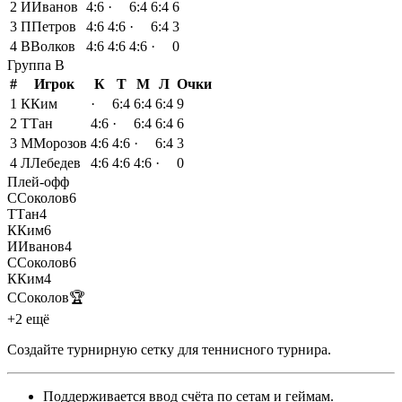
2
И
Иванов
4:6
·
6:4
6:4
6
3
П
Петров
4:6
4:6
·
6:4
3
4
В
Волков
4:6
4:6
4:6
·
0
Группа
B
#
Игрок
К
Т
М
Л
Очки
1
К
Ким
·
6:4
6:4
6:4
9
2
Т
Тан
4:6
·
6:4
6:4
6
3
М
Морозов
4:6
4:6
·
6:4
3
4
Л
Лебедев
4:6
4:6
4:6
·
0
Плей-офф
С
Соколов
6
Т
Тан
4
К
Ким
6
И
Иванов
4
С
Соколов
6
К
Ким
4
С
Соколов
🏆
+2 ещё
Создайте турнирную сетку для теннисного турнира
.
Поддерживается ввод счёта по сетам и геймам
.