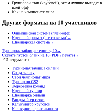
Групповой этап (круговой), затем лучшие выходят в
плей-офф
.
Как на чемпионате мира
.
Другие форматы на 10 участников
Олимпийская система (плей-офф)
→
Круговой формат (все со всеми)
→
Швейцарская система
→
Турнирная таблица: теннису, 10
→
Скачать пустой бланк на 10 (PDF / печать)
→
Инструменты
Турнирная таблица онлайн
Создать лигу
Свой чемпионат мира
Турнир по CS2
Жеребьёвка команд
Круговой турнир
Швейцарка онлайн
Рандомайзер сетки
Калькулятор круговой
Калькулятор длительности