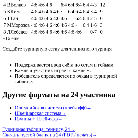
4
В
Волков
4:6
4:6
4:6
·
6:4
6:4
6:4
6:4
4-3
12
5
К
Ким
4:6
4:6
4:6
4:6
·
6:4
6:4
6:4
3-4
9
6
Т
Тан
4:6
4:6
4:6
4:6
4:6
·
6:4
6:4
2-5
6
7
М
Морозов
4:6
4:6
4:6
4:6
4:6
4:6
·
6:4
1-6
3
8
Л
Лебедев
4:6
4:6
4:6
4:6
4:6
4:6
4:6
·
0-7
0
+16 ещё
Создайте турнирную сетку для теннисного турнира
.
Поддерживается ввод счёта по сетам и геймам
.
Каждый участник играет с каждым
.
Победитель определяется по очкам в турнирной
таблице
.
Другие форматы на 24 участника
Олимпийская система (плей-офф)
→
Швейцарская система
→
Группы + Плей-офф
→
Турнирная таблица: теннису, 24
→
Скачать пустой бланк на 24 (PDF / печать)
→