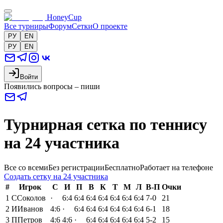
HoneyCup
Все турниры
Форум
Сетки
О проекте
РУ
EN
РУ
EN
Войти
Появились вопросы – пиши
Турнирная сетка по теннису
на 24 участника
Все со всеми
Без регистрации
Бесплатно
Работает на телефоне
Создать сетку на 24 участника
#
Игрок
С
И
П
В
К
Т
М
Л
В-П
Очки
1
С
Соколов
·
6:4
6:4
6:4
6:4
6:4
6:4
6:4
7-0
21
2
И
Иванов
4:6
·
6:4
6:4
6:4
6:4
6:4
6:4
6-1
18
3
П
Петров
4:6
4:6
·
6:4
6:4
6:4
6:4
6:4
5-2
15