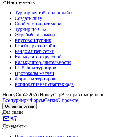
Инструменты
Турнирная таблица онлайн
Создать лигу
Свой чемпионат мира
Турнир по CS2
Жеребьёвка команд
Круговой турнир
Швейцарка онлайн
Рандомайзер сетки
Калькулятор круговой
Калькулятор длительности
Шаблоны турниров
Протоколы матчей
Форматы турниров
Корпоративная спартакиада
HoneyCup
© 2026 HoneyCup
Все права защищены
Все турниры
Форум
Сетки
О проекте
Оставить отзыв
Для связи
Документы
Пользовательское соглашение