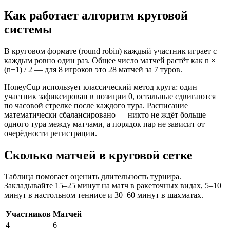
Как работает алгоритм круговой
системы
В круговом формате (round robin) каждый участник играет с
каждым ровно один раз. Общее число матчей растёт как n ×
(n−1) / 2 — для 8 игроков это 28 матчей за 7 туров.
HoneyCup использует классический метод круга: один
участник зафиксирован в позиции 0, остальные сдвигаются
по часовой стрелке после каждого тура. Расписание
математически сбалансировано — никто не ждёт больше
одного тура между матчами, а порядок пар не зависит от
очерёдности регистрации.
Сколько матчей в круговой сетке
Таблица помогает оценить длительность турнира.
Закладывайте 15–25 минут на матч в ракеточных видах, 5–10
минут в настольном теннисе и 30–60 минут в шахматах.
Участников
Матчей
4
6