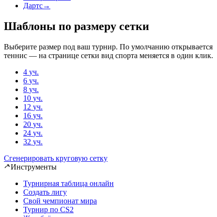
Дартс
→
Шаблоны по размеру сетки
Выберите размер под ваш турнир. По умолчанию открывается
теннис — на странице сетки вид спорта меняется в один клик.
4
уч.
6
уч.
8
уч.
10
уч.
12
уч.
16
уч.
20
уч.
24
уч.
32
уч.
Сгенерировать круговую сетку
Инструменты
Турнирная таблица онлайн
Создать лигу
Свой чемпионат мира
Турнир по CS2