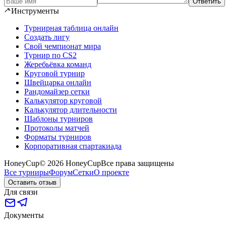
Ответить
Инструменты
Турнирная таблица онлайн
Создать лигу
Свой чемпионат мира
Турнир по CS2
Жеребьёвка команд
Круговой турнир
Швейцарка онлайн
Рандомайзер сетки
Калькулятор круговой
Калькулятор длительности
Шаблоны турниров
Протоколы матчей
Форматы турниров
Корпоративная спартакиада
HoneyCup
© 2026 HoneyCup
Все права защищены
Все турниры
Форум
Сетки
О проекте
Оставить отзыв
Для связи
Документы