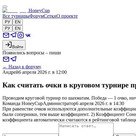
HoneyCup
Все турниры
Форум
Сетки
О проекте
РУ
EN
РУ
EN
Войти
Появились вопросы – пиши
←
Назад к форуму
Андрей
6 апреля 2026 г. в 12:00
Как считать очки в круговом турнире 
Проводим круговой турнир по шахматам. Победа — 1 очко, ничь
Команда HoneyCup
Администратор
6 апреля 2026 г. в 14:30
При равенстве очков используются дополнительные коэффицие
были соперники, тем выше коэффициент. 2) Коэффициент Сонне
коэффициента автоматически считаются в рейтинговой таблиц