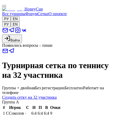
HoneyCup
Все турниры
Форум
Сетки
О проекте
РУ
EN
РУ
EN
Войти
Появились вопросы – пиши
Турнирная сетка по теннису
на 32 участника
Группы + двойная
Без регистрации
Бесплатно
Работает на
телефоне
Создать сетку на 32 участника
Группа
A
#
Игрок
С
И
П
В
Очки
1
С
Соколов
·
6:4
6:4
6:4
9