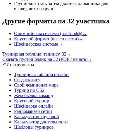
Групповой этап, затем двойная олимпийка для
вышедших из групп
.
Другие форматы на 32 участника
Олимпийская система (плей-офф)
→
Круговой формат (все со всеми)
→
Швейцарская система
→
Турнирная таблица: теннису, 32
→
Скачать пустой бланк на 32 (PDF / печать)
→
Инструменты
Турнирная таблица онлайн
Создать лигу
Свой чемпионат мира
Турнир по CS2
Жеребьёвка команд
Круговой турнир
Швейцарка онлайн
Рандомайзер сетки
Калькулятор круговой
Калькулятор длительности
Шаблоны турниров