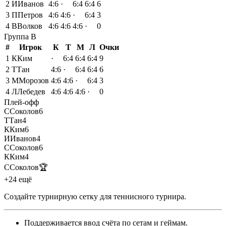
2
И
Иванов
4:6
·
6:4
6:4
6
3
П
Петров
4:6
4:6
·
6:4
3
4
В
Волков
4:6
4:6
4:6
·
0
Группа
B
#
Игрок
К
Т
М
Л
Очки
1
К
Ким
·
6:4
6:4
6:4
9
2
Т
Тан
4:6
·
6:4
6:4
6
3
М
Морозов
4:6
4:6
·
6:4
3
4
Л
Лебедев
4:6
4:6
4:6
·
0
Плей-офф
С
Соколов
6
Т
Тан
4
К
Ким
6
И
Иванов
4
С
Соколов
6
К
Ким
4
С
Соколов
🏆
+24 ещё
Создайте турнирную сетку для теннисного турнира
.
Поддерживается ввод счёта по сетам и геймам
.