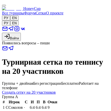
HoneyCup
Все турниры
Форум
Сетки
О проекте
РУ
EN
РУ
EN
Войти
Появились вопросы – пиши
Турнирная сетка по теннису
на 20 участников
Группы + двойная
Без регистрации
Бесплатно
Работает на
телефоне
Создать сетку на 20 участников
Группа
A
#
Игрок
С
И
П
В
Очки
1
С
Соколов
·
6:4
6:4
6:4
9