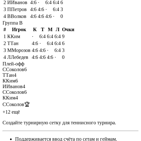
2
И
Иванов
4:6
·
6:4
6:4
6
3
П
Петров
4:6
4:6
·
6:4
3
4
В
Волков
4:6
4:6
4:6
·
0
Группа
B
#
Игрок
К
Т
М
Л
Очки
1
К
Ким
·
6:4
6:4
6:4
9
2
Т
Тан
4:6
·
6:4
6:4
6
3
М
Морозов
4:6
4:6
·
6:4
3
4
Л
Лебедев
4:6
4:6
4:6
·
0
Плей-офф
С
Соколов
6
Т
Тан
4
К
Ким
6
И
Иванов
4
С
Соколов
6
К
Ким
4
С
Соколов
🏆
+12 ещё
Создайте турнирную сетку для теннисного турнира
.
Поддерживается ввод счёта по сетам и геймам
.