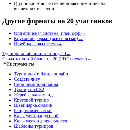
Групповой этап, затем двойная олимпийка для
вышедших из групп
.
Другие форматы на 20 участников
Олимпийская система (плей-офф)
→
Круговой формат (все со всеми)
→
Швейцарская система
→
Турнирная таблица: теннису, 20
→
Скачать пустой бланк на 20 (PDF / печать)
→
Инструменты
Турнирная таблица онлайн
Создать лигу
Свой чемпионат мира
Турнир по CS2
Жеребьёвка команд
Круговой турнир
Швейцарка онлайн
Рандомайзер сетки
Калькулятор круговой
Калькулятор длительности
Шаблоны турниров