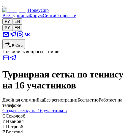
HoneyCup
Все турниры
Форум
Сетки
О проекте
РУ
EN
РУ
EN
Войти
Появились вопросы – пиши
Турнирная сетка по теннису
на 16 участников
Двойная олимпийка
Без регистрации
Бесплатно
Работает на
телефоне
Создать сетку на 16 участников
С
Соколов
6
И
Иванов
4
П
Петров
6
В
Волков
4