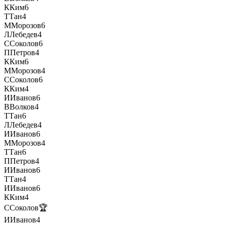
К
Ким
6
Т
Тан
4
М
Морозов
6
Л
Лебедев
4
С
Соколов
6
П
Петров
4
К
Ким
6
М
Морозов
4
С
Соколов
6
К
Ким
4
И
Иванов
6
В
Волков
4
Т
Тан
6
Л
Лебедев
4
И
Иванов
6
М
Морозов
4
Т
Тан
6
П
Петров
4
И
Иванов
6
Т
Тан
4
И
Иванов
6
К
Ким
4
С
Соколов
🏆
И
Иванов
4