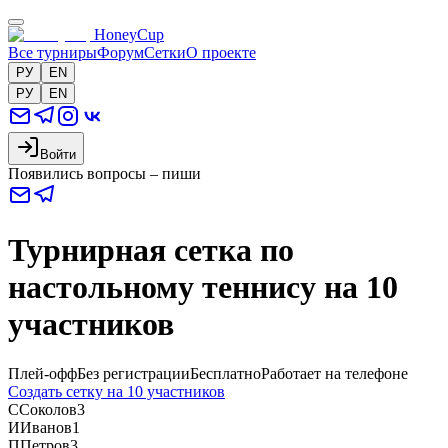
HoneyCup
Все турниры
Форум
Сетки
О проекте
РУ
EN
РУ
EN
Войти
Появились вопросы – пиши
Турнирная сетка по
настольному теннису на 10
участников
Плей-офф
Без регистрации
Бесплатно
Работает на телефоне
Создать сетку на 10 участников
С
Соколов
3
И
Иванов
1
П
Петров
3