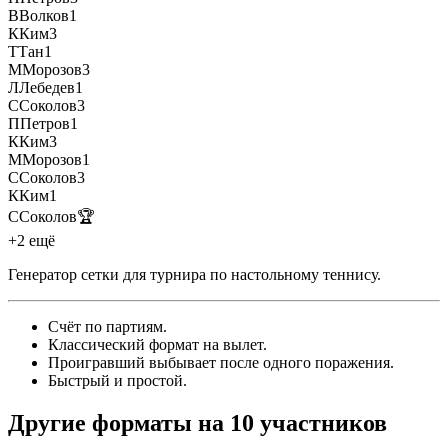
В
Волков
1
К
Ким
3
Т
Тан
1
М
Морозов
3
Л
Лебедев
1
С
Соколов
3
П
Петров
1
К
Ким
3
М
Морозов
1
С
Соколов
3
К
Ким
1
С
Соколов
🏆
+2 ещё
Генератор сетки для турнира по настольному теннису
.
Счёт по партиям
.
Классический формат на вылет
.
Проигравший выбывает после одного поражения
.
Быстрый и простой
.
Другие форматы на 10 участников