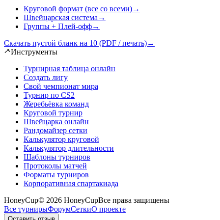
Круговой формат (все со всеми)
→
Швейцарская система
→
Группы + Плей-офф
→
Скачать пустой бланк на 10 (PDF / печать)
→
Инструменты
Турнирная таблица онлайн
Создать лигу
Свой чемпионат мира
Турнир по CS2
Жеребьёвка команд
Круговой турнир
Швейцарка онлайн
Рандомайзер сетки
Калькулятор круговой
Калькулятор длительности
Шаблоны турниров
Протоколы матчей
Форматы турниров
Корпоративная спартакиада
HoneyCup
© 2026 HoneyCup
Все права защищены
Все турниры
Форум
Сетки
О проекте
Оставить отзыв