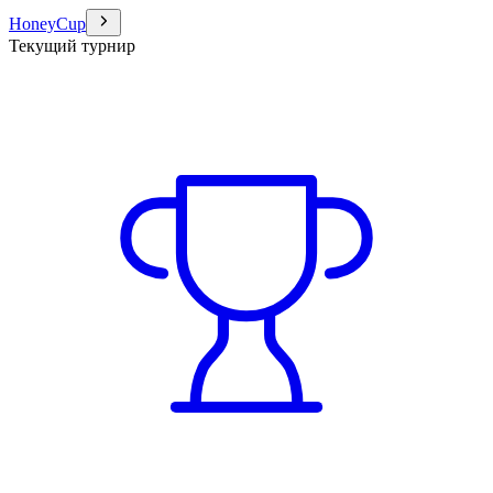
HoneyCup
Текущий турнир