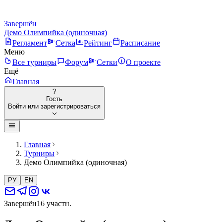
Завершён
Демо Олимпийка (одиночная)
Регламент
Сетка
Рейтинг
Расписание
Меню
Все турниры
Форум
Сетки
О проекте
Ещё
Главная
?
Гость
Войти или зарегистрироваться
Главная
Турниры
Демо Олимпийка (одиночная)
РУ
EN
Завершён
16 участн.