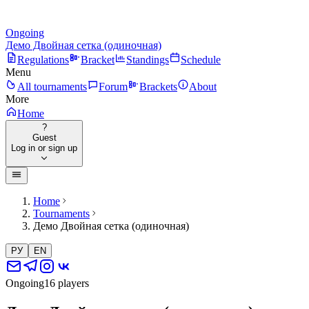
Ongoing
Демо Двойная сетка (одиночная)
Regulations
Bracket
Standings
Schedule
Menu
All tournaments
Forum
Brackets
About
More
Home
?
Guest
Log in or sign up
Home
Tournaments
Демо Двойная сетка (одиночная)
РУ
EN
Ongoing
16 players